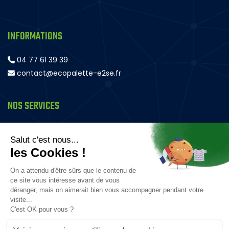
INFORMATIONS
04 77 61 39 39
contact@ecopalette-e2se.fr
NOS SERVICES
Palette en bois
Rehausse bois – Magasin et Transport
Plateau bois rack
Panneau bois
Caisse bois
Composteur en bois