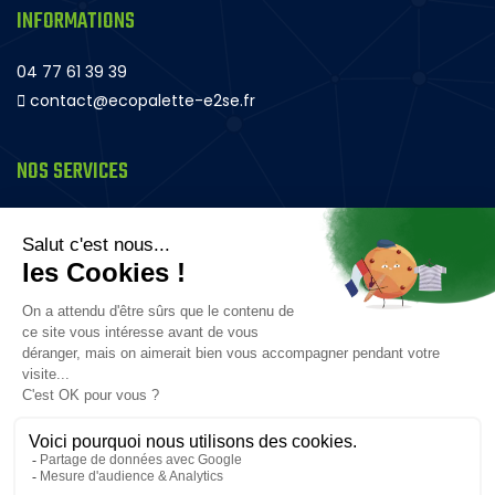
INFORMATIONS
04 77 61 39 39
contact@ecopalette-e2se.fr
NOS SERVICES
Palette en bois
Rehausse bois – Magasin et Transport
Plateau bois rack
Panneau bois
Caisse bois
Composteur en bois