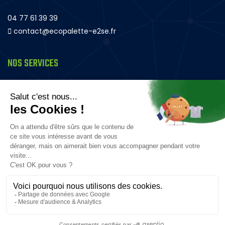
04 77 61 39 39
contact@ecopalette-e2se.fr
NOS SERVICES
Palette en bois
Rehausse bois – Magasin et Transport
Plateau bois rack
Panneau bois
Caisse bois
Composteur en bois
© 2024
Données personnelles
Mentions légales