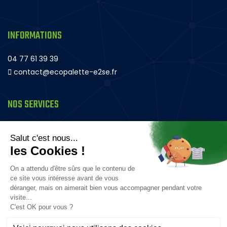
INFORMATIONS
04 77 61 39 39
contact@ecopalette-e2se.fr
NOS SERVICES
Palette en bois
Rehausse bois – Magasin et Transport
Plateau bois rack
Panneau bois
Caisse bois
Composteur en bois